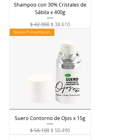
Shampoo con 30% Cristales de
Sábila x 400g
Precio
Precio de oferta
$ 42.900
$ 38.610
Nueva Presentacion
Suero Contorno de Ojos x 15g
Precio
Precio de oferta
$ 56.100
$ 50.490