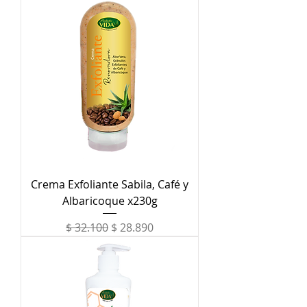
Crema Exfoliante Sabila, Café y
Albaricoque x230g
Precio
Precio de oferta
$ 32.100
$ 28.890