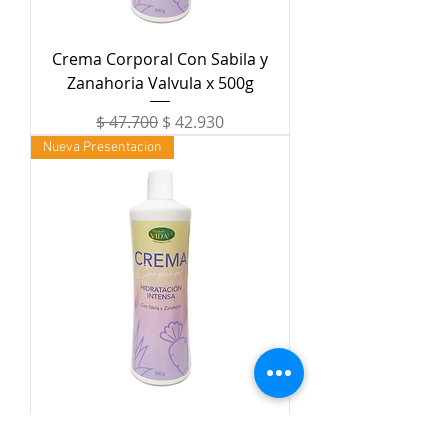
Crema Corporal Con Sabila y
Zanahoria Valvula x 500g
Precio
Precio de oferta
$ 47.700
$ 42.930
Nueva Presentacion
Crema Corporal Con Sabila y
Zanahoria Prestop x 500g