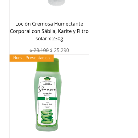
Loción Cremosa Humectante
Corporal con Sábila, Karite y Filtro
solar x 230g
Precio
Precio de oferta
$ 28.100
$ 25.290
Nueva Presentacion