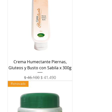
Crema Humectante Piernas,
Gluteos y Busto con Sabila x 300g
Precio
Precio de oferta
$ 46.100
$ 41.490
Renovado