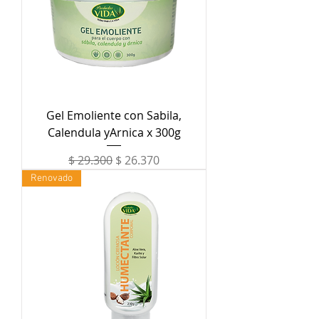
Gel Emoliente con Sabila,
Calendula yArnica x 300g
Precio
Precio de oferta
$ 29.300
$ 26.370
Renovado