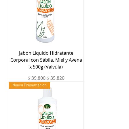
Jabon Liquido Hidratante
Corporal con Sábila, Miel y Avena
x 500g (Valvula)
Precio
Precio de oferta
$ 39.800
$ 35.820
Nueva Presentacion