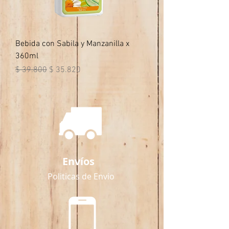
Bebida con Sabila y Manzanilla x
360ml
Precio
Precio de oferta
$ 39.800
$ 35.820
Envíos
Politicas de Envio