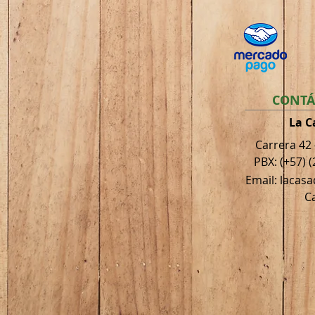
CONTÁ
La C
Carrera 42
PBX: (+57) (
Email: lacas
Ca