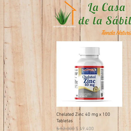
Vista rápida
Chelated Zinc 40 mg x 100
Tabletas
Precio
Precio de oferta
$ 52.000
$ 49.400