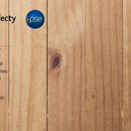
N
?
?
ad
ones
o
to