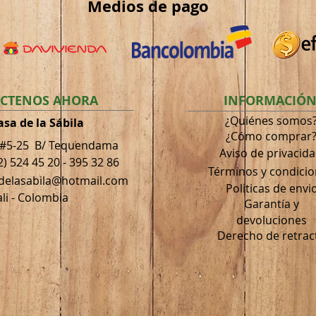
Medios
de pago
CTENOS AHORA
INFORMACIÓ
¿Quiénes somos
asa de la Sábila
¿Cómo comprar
 #5-25 B/ Tequendama
Aviso de privacid
2) 524 45 20 - 395 32 86
Términos
y condici
adelasabila@hotmail.com
Politicas de envi
li - Colombia
Garantía
y
devoluciones
Derecho de retrac