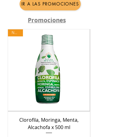
IR A LAS PROMOCIONES
Promociones
Nuevo
Clorofila, Moringa, Menta,
Crema para Peina
Alcachofa x 500 ml
con Sábila y Germ