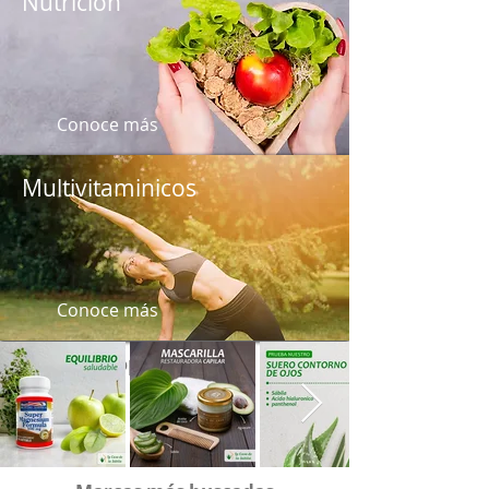
Nutrición
Conoce más
Multivitaminicos
Conoce más
Top productos