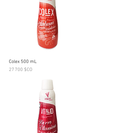
Colex 500 mL
Prix
27 700 $CO