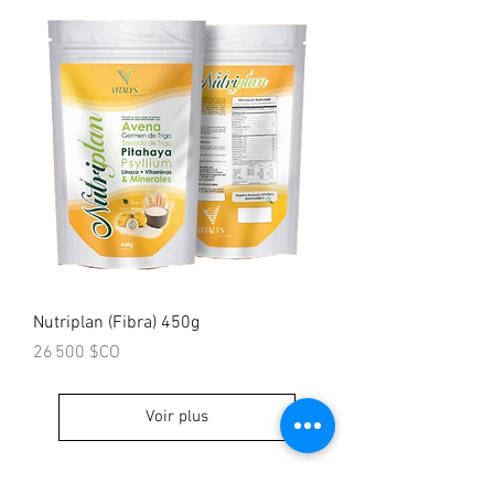
Nutriplan (Fibra) 450g
Prix
26 500 $CO
Voir plus