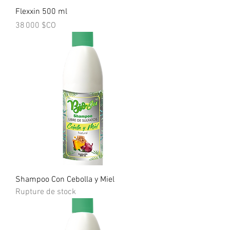
Flexxin 500 ml
Prix
38 000 $CO
Shampoo Con Cebolla y Miel
Rupture de stock