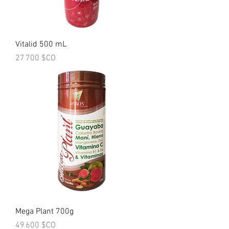
Vitalid 500 mL
Prix
27 700 $CO
Mega Plant 700g
Prix
49 600 $CO