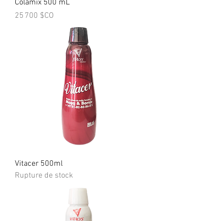
Colamix 500 mL
Prix
25 700 $CO
Vitacer 500ml
Rupture de stock