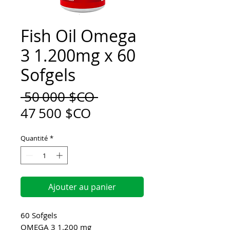
Fish Oil Omega
3 1.200mg x 60
Sofgels
Prix
 50 000 $CO 
Prix
original
47 500 $CO
promotionnel
Quantité
*
Ajouter au panier
60 Sofgels
OMEGA 3 1.200 mg