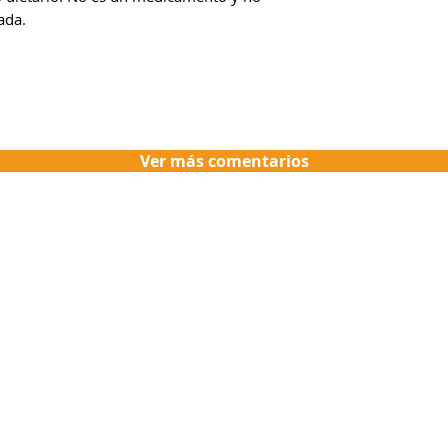
ada.
!
Ver más comentarios
Asesoría y Pedidos
WhatsApp 315 563 5139