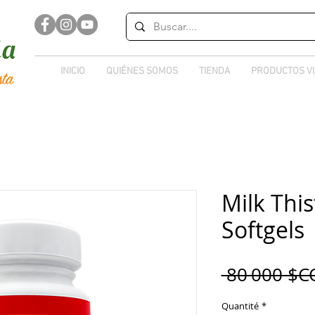
INICIO
QUIÉNES SOMOS
TIENDA
PRODUCTOS V
Milk This
Softgels
 80 000 $C
Quantité
*