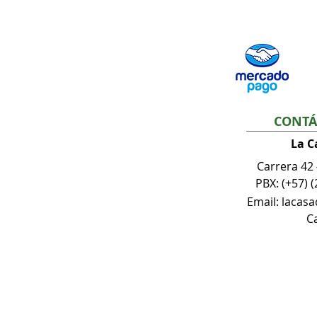
CONTÁ
La C
Carrera 42
PBX: (+57) (
Email: lacas
Ca