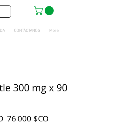
IDA
CONTÁCTANOS
More
tle 300 mg x 90
Prix
Prix
O 
76 000 $CO
original
promotionnel