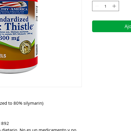
Aj
zed to 80% silymarin)
1892
 dietario. No es un medicamento y no