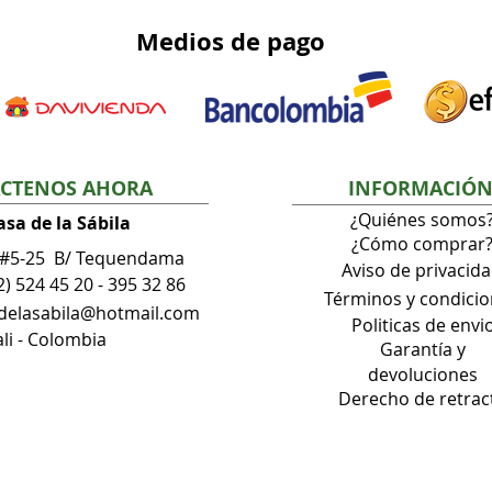
Medios
de pago
CTENOS AHORA
INFORMACIÓ
¿Quiénes somos
asa de la Sábila
¿Cómo comprar
 #5-25 B/ Tequendama
Aviso de privacid
2) 524 45 20 - 395 32 86
Términos
y condici
adelasabila@hotmail.com
Politicas de envi
li - Colombia
Garantía
y
devoluciones
Derecho de retrac