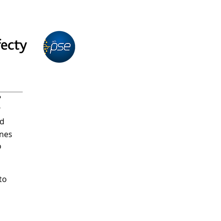
N
?
?
ad
ones
o
to