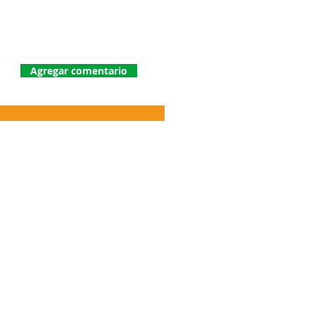
Agregar comentario
Pedidos al por mayor
WhatsApp 323 459 9021