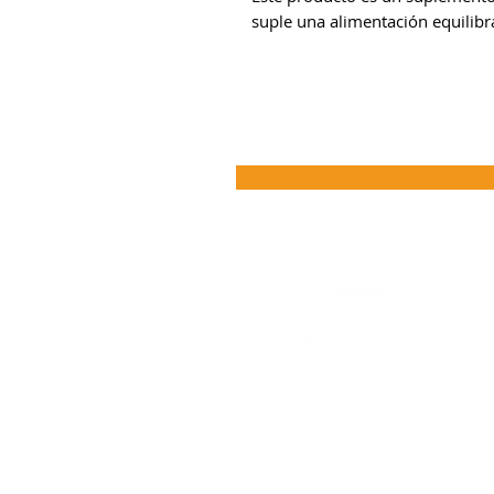
suple una alimentación equilibr
¡Dejanos tu comentario
Envíos
Politicas de Envio