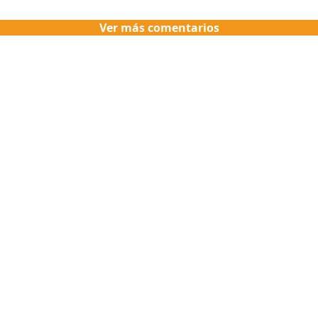
Ver más comentarios
Asesoría y Pedidos
WhatsApp 315 563 5139