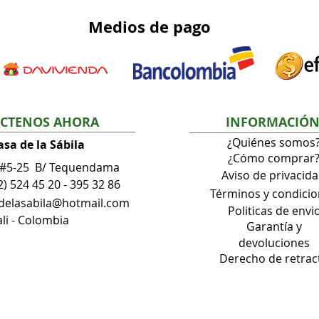
Medios
de pago
CTENOS AHORA
INFORMACIÓ
¿Quiénes somos
asa de la Sábila
¿Cómo comprar
 #5-25 B/ Tequendama
Aviso de privacid
2) 524 45 20 - 395 32 86
Términos
y condici
adelasabila@hotmail.com
Politicas de envi
li - Colombia
Garantía
y
devoluciones
Derecho de retrac