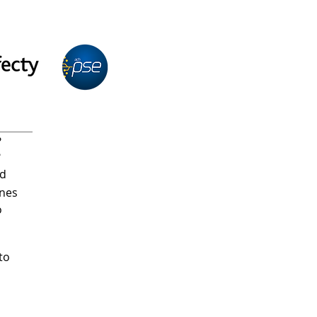
N
?
?
ad
ones
o
to