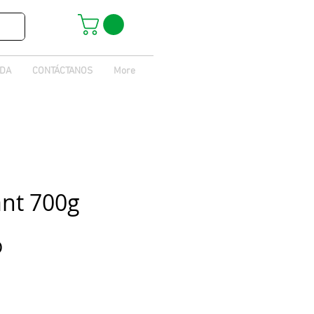
IDA
CONTÁCTANOS
More
nt 700g
Prix
O