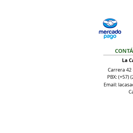
CONTÁ
La C
Carrera 42
PBX: (+57) (
Email: lacas
Ca