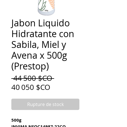
Jabon Liquido
Hidratante con
Sabila, Miel y
Avena x 500g
(Prestop)
Prix
 44 500 $CO 
Prix
original
40 050 $CO
promotionnel
Rupture de stock
500g
INVIMA NSOC14987-22CO