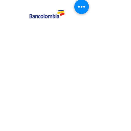
CONTÁCTENOS
AHORA
La Casa de la Sábila
Carrera 42 #5-25 B/ Tequendama
PBX: (+57)
(2) 524 45 20
- 395 32 86
Email: lacasadelasabila@hotmail.com