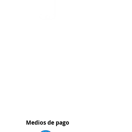
Asesoría y Pedidos
WhatsApp 315 563 5139
Pedidos al por
mayor
WhatsApp 323 459 9021
Medios
de pago