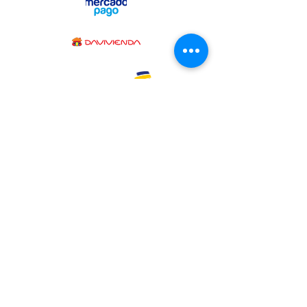
CONTÁCTENOS
AHORA
La Casa de la Sábila
Carrera 42 #5-25 B/ Tequendama