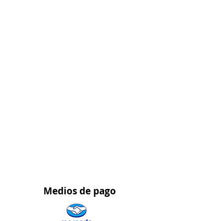
Asesoría y Pedidos
WhatsApp 315 563 5139
Pedidos al por
mayor
WhatsApp 323 459 9021
Medios
de pago