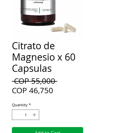
Citrato de
Magnesio x 60
Capsulas
Regular
 COP 55,000 
Sale
Price
COP 46,750
Price
Quantity
*