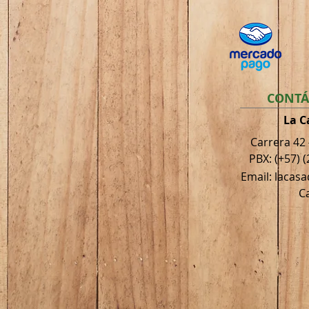
CONTÁ
La C
Carrera 42
PBX: (+57) (
Email: lacas
Ca