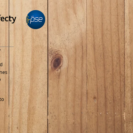
N
?
?
ad
ones
o
to