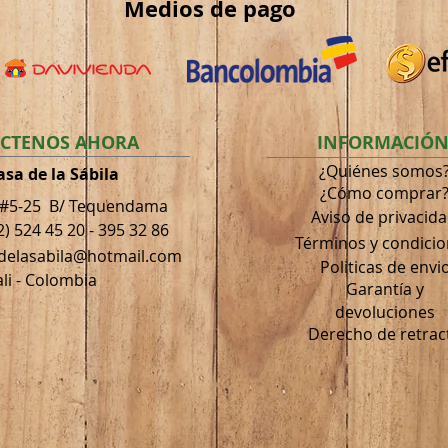
Medios
de pago
CTENOS AHORA
INFORMACIÓ
¿Quiénes somos
asa de la Sábila
¿Cómo comprar
 #5-25 B/ Tequendama
Aviso de privacid
2) 524 45 20 - 395 32 86
Términos
y condici
adelasabila@hotmail.com
Politicas de envi
li - Colombia
Garantía
y
devoluciones
Derecho de retrac